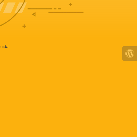
uida.