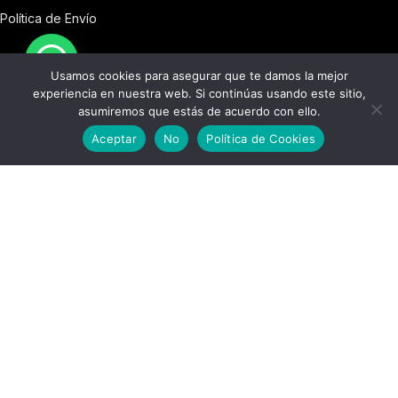
Política de Envío
Usamos cookies para asegurar que te damos la mejor
experiencia en nuestra web. Si continúas usando este sitio,
Política de Devoluciones
asumiremos que estás de acuerdo con ello.
0
Aceptar
No
Política de Cookies
Tienda
Lista de deseos
Filtros
Carro
Mi cuenta
Política
de
Privacidad
Politica de Cookies
© 2026 Barrel 76. Todos los derechos reservados.