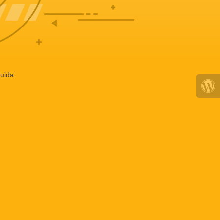
uida.