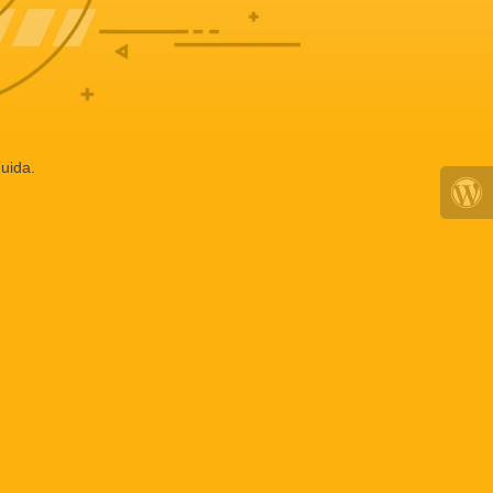
uida.