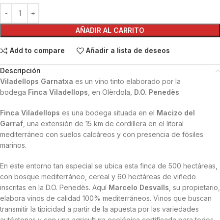
AÑADIR AL CARRITO
Add to compare
Añadir a lista de deseos
Descripción
Viladellops Garnatxa
es un vino tinto elaborado por la
bodega
Finca Viladellops
, en Olèrdola,
D.O. Penedès
.
Finca Viladellops
es una bodega situada en el
Macizo del
Garraf
, una extensión de 15 km de cordillera en el litoral
mediterráneo con suelos calcáreos y con presencia de fósiles
marinos.
En este entorno tan especial se ubica esta finca de 500 hectáreas,
con bosque mediterráneo, cereal y 60 hectáreas de viñedo
inscritas en la D.O. Penedès. Aquí
Marcelo Desvalls
, su propietario,
elabora vinos de calidad 100% mediterráneos. Vinos que buscan
transmitir la tipicidad a partir de la apuesta por las variedades
autóctonas y con una agricultura ecológica certificada para todos