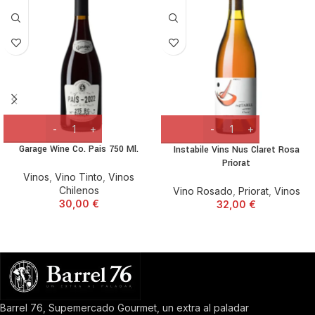
Garage Wine Co. Pais 750 Ml.
Instabile Vins Nus Claret Rosa
Priorat
Vinos
,
Vino Tinto
,
Vinos
Chilenos
Vino Rosado
,
Priorat
,
Vinos
30,00
€
32,00
€
Barrel 76, Supemercado Gourmet, un extra al paladar