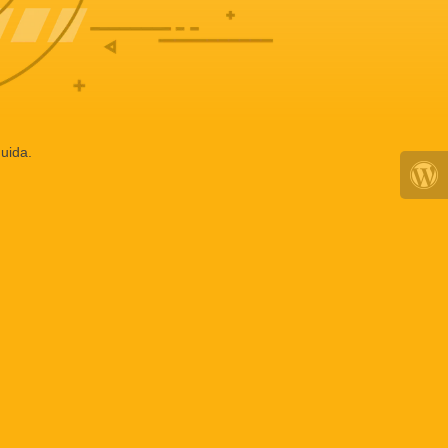
uida.