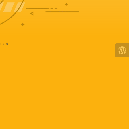
uida.