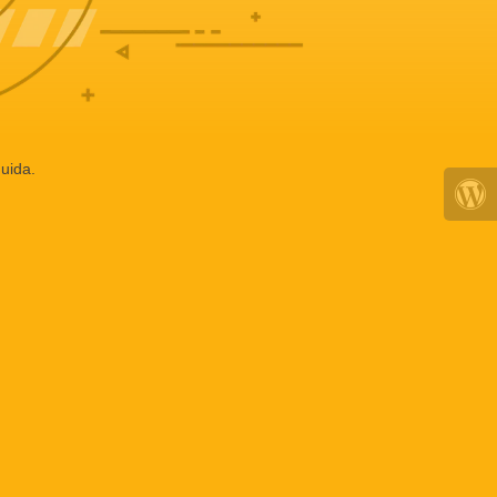
uida.