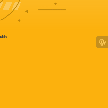
uida.