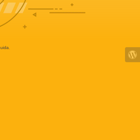
uida.