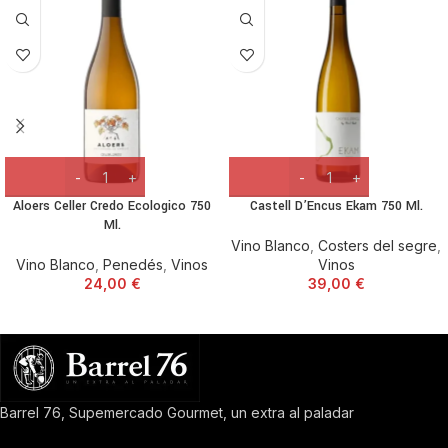
Aloers Celler Credo Ecologico 750
Castell D’Encus Ekam 750 Ml.
Ml.
Vino Blanco
,
Costers del segre
,
Vino Blanco
,
Penedés
,
Vinos
Vinos
24,00
€
39,00
€
Barrel 76, Supemercado Gourmet, un extra al paladar