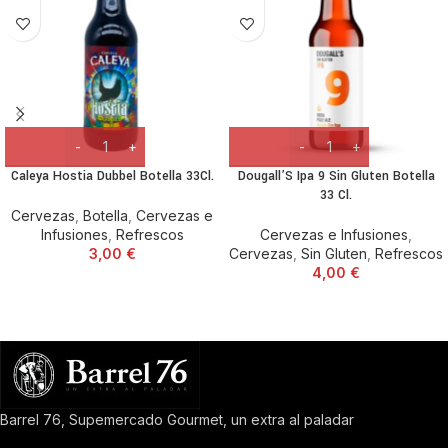
Caleya Hostia Dubbel Botella 33Cl.
Dougall’S Ipa 9 Sin Gluten Botella
33 Cl.
Cervezas
,
Botella
,
Cervezas e
Infusiones
,
Refrescos
Cervezas e Infusiones
,
3,00
€
Cervezas
,
Sin Gluten
,
Refrescos
4,00
€
Barrel 76, Supemercado Gourmet, un extra al paladar