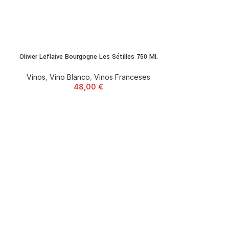
Olivier Leflaive Bourgogne Les Sétilles 750 Ml.
Vinos
,
Vino Blanco
,
Vinos Franceses
48,00
€
Tenute Soletta Ky