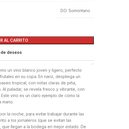
D.O. Somontano
R AL CARRITO
a de deseos
o un vino blanco joven y ligero, perfecto
frutales en su copa. En nariz, despliega un
seo tropical, con notas claras de piña,
. Al paladar, se revela fresco y vibrante, con
 Este vino es un claro ejemplo de cómo la
la mano.
or la noche, para evitar trabajar durante las
nto a los jornaleros (que se evitan las
, que llegan a la bodega en mejor estado. De