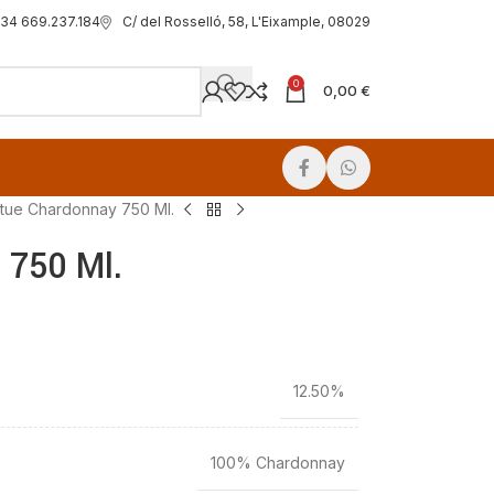
C/ del Rosselló, 58, L'Eixample, 08029
34 669.237.184
0
0,00
€
tue Chardonnay 750 Ml.
 750 Ml.
12.50%
100% Chardonnay