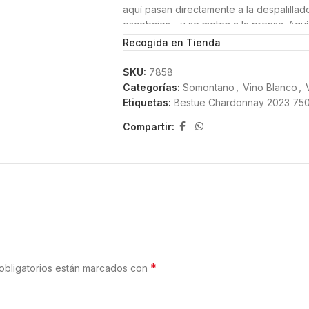
aquí pasan directamente a la despalillad
escobajos-, y se meten a la prensa. Aqu
macerando y extrayéndose el mosto par
Recogida en Tienda
fermentación. Las levaduras comenzarán
Chardonnay haya sido trasegado hasta l
SKU:
7858
también pasará un mes en contacto con su
Categorías:
Somontano
,
Vino Blanco
,
Etiquetas:
Bestue Chardonnay 2023 750
Compartir:
*
obligatorios están marcados con