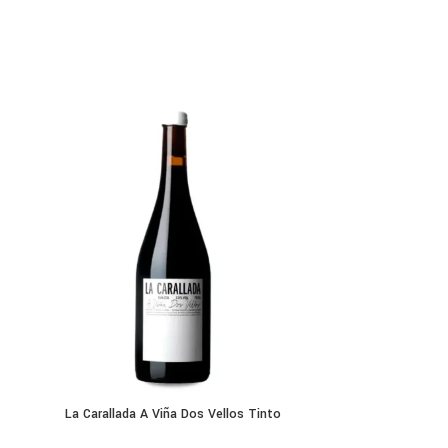
La Carallada A Viña Dos Vellos Tinto
Pago De Los Cape