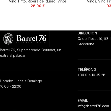
Vino Tinto
,
Ribera del duero
,
Vinos
Vinos
,
Vino Ti
28,00
€
9
DIRECCIÓN
C/ del Rosselló, 58,
Barcelona
Barrel 76, Supemercado Gourmet, un
extra al paladar
TELÉFONO
+34 614 10 35 28
Horario: Lunes a Domingo
10:00 - 22:00
EMAIL
info@barrel76.com