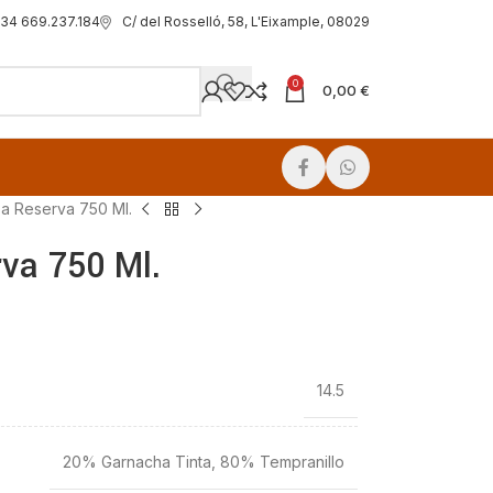
C/ del Rosselló, 58, L'Eixample, 08029
34 669.237.184
0
0,00
€
a Reserva 750 Ml.
va 750 Ml.
14.5
20% Garnacha Tinta, 80% Tempranillo