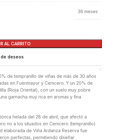
36 meses
R AL CARRITO
a de deseos
0% de tempranillo de viñas de más de 30 años
ituadas en Fuenmayor y Cenicero. Y un 20% de
illa (Rioja Oriental), con un suelo muy pobre
una garnacha muy rica en aromas y fina
órica helada del 28 de abril, que afectó a
ro no a los situados en Cenicero (tempranillo)
dad elaborada de Viña Ardanza Reserva fue
fueron perfectas, permitiendo diseñar