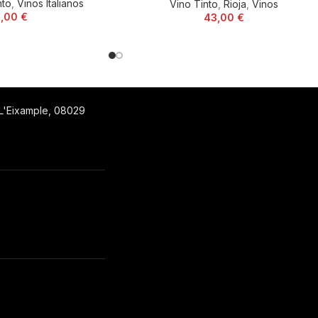
nto
,
Vinos Italianos
Vino Tinto
,
Rioja
,
Vinos
3,00
€
43,00
€
 L'Eixample, 08029