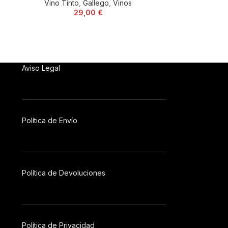
Vino Tinto
,
Gallego
,
Vinos
Vino Tinto
,
R
29,00
€
Aviso Legal
Política de Envío
Política de Devoluciones
Política
de
Privacidad