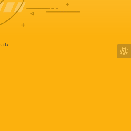
uida.