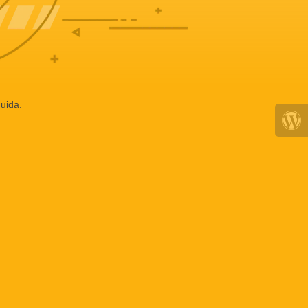
uida.