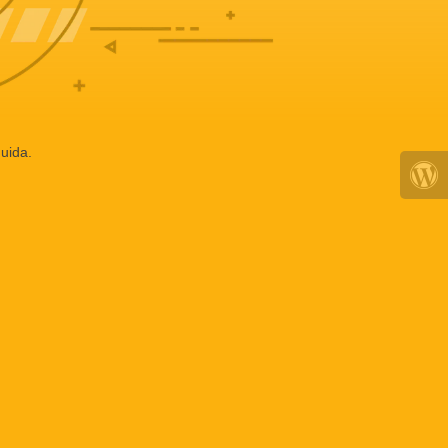
uida.