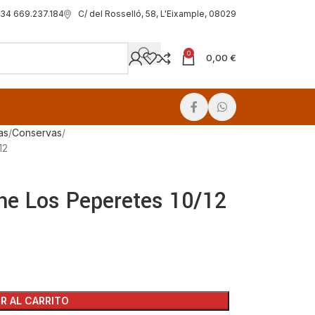
C/ del Rosselló, 58, L'Eixample, 08029
34 669.237.184
0
0,00
€
as
Conservas
12
he Los Peperetes 10/12
R AL CARRITO