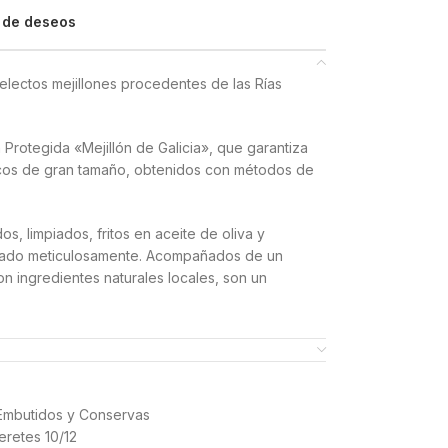
a de deseos
electos mejillones procedentes de las Rías
Protegida «Mejillón de Galicia», que garantiza
scos de gran tamaño, obtenidos con métodos de
s, limpiados, fritos en aceite de oliva y
ado meticulosamente. Acompañados de un
n ingredientes naturales locales, son un
scabeche te transportará al auténtico sabor
va digna de los paladares más exigentes.
AE, elaborado en Galicia y garantizado por la
Embutidos y Conservas
vo), aceite de oliva, vinagre, laurel, especias,
retes 10/12