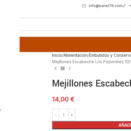
info@barrel76.com
+
Inicio
Alimentación
Embutidos y Conserv
Mejillones Escabeche Los Peperetes 10/
Mejillones Escabec
14,00
€
r
AÑADI