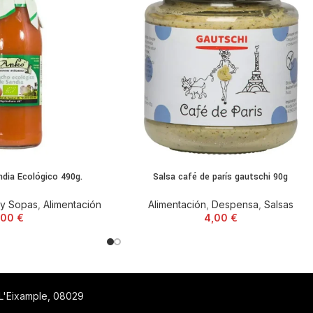
dia Ecológico 490g.
Salsa café de parís gautschi 90g
 y Sopas
,
Alimentación
Alimentación
,
Despensa
,
Salsas
,00
€
4,00
€
 L'Eixample, 08029