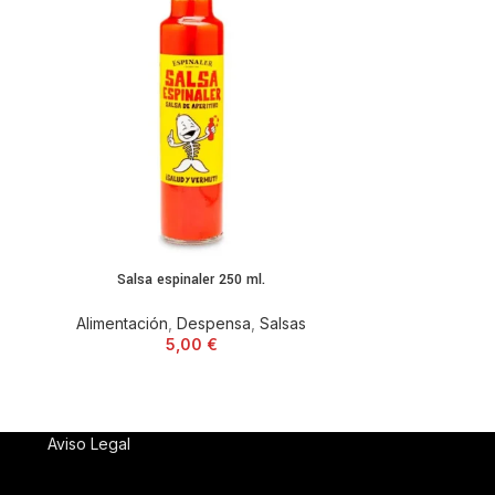
Salsa espinaler 250 ml.
Salsa es
Alimentación
,
Despensa
,
Salsas
Alimentaci
5,00
€
Aviso Legal