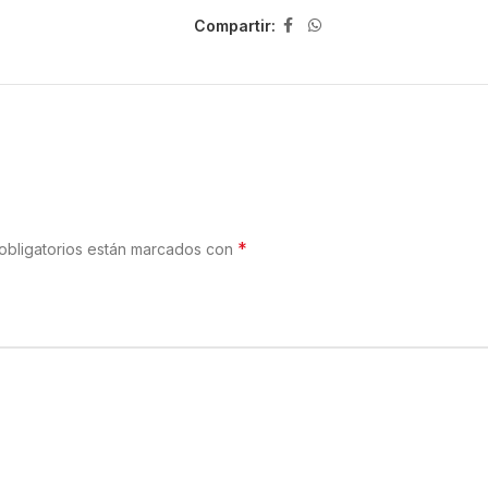
pimentón y sal. Posibles trazas de pesc
Compartir:
*
obligatorios están marcados con