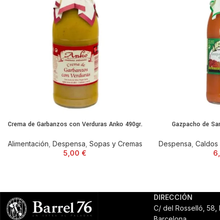
Crema de Garbanzos con Verduras Anko 490gr.
Gazpacho de San
Alimentación
,
Despensa
,
Sopas y Cremas
Despensa
,
Caldos
5,00
€
6
DIRECCIÓN
C/ del Rosselló, 58,
Barcelona