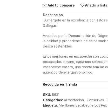
Add to compare
Añadir a list
Descripción
¡Sumérgete en la excelencia con estos s
Gallegas!
Avalados por la Denominación de Origen 
la calidad y procedencia de estos mari
pesca sostenibles.
Estos mejillones en escabeche son cocido
empacados a mano, cada uno seleccion
escabeche casero, una receta familiar co
auténtico deleite gastronómico.
Cada bocado de nuestros mejillones en e
Recogida en Tienda
del marisco gallego, una lata de conser
SKU:
5631
Certificado por Artesanía Alimentaria y S
Categorías:
Alimentación
,
Conservas
,
FDA. Ingredientes: Mejillón (molusco-bival
Etiqueta:
Mejillones Escabeche Los Pepe