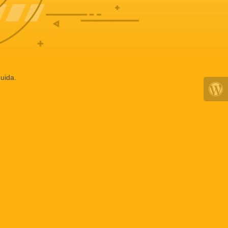
uida.