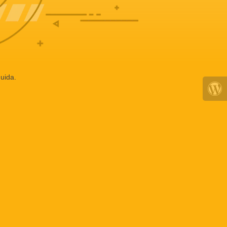
uida.