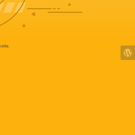
uida.