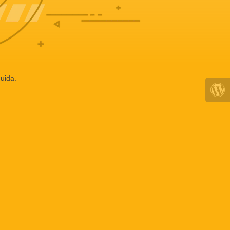
uida.