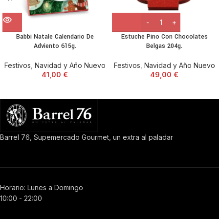
Babbi Natale Calendario De
Estuche Pino Con Chocolates
Adviento 615g.
Belgas 204g.
Festivos
,
Navidad y Año Nuevo
Festivos
,
Navidad y Año Nuevo
41,00
€
49,00
€
Barrel 76, Supemercado Gourmet, un extra al paladar
Horario: Lunes a Domingo
10:00 - 22:00