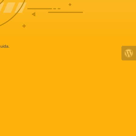
uida.