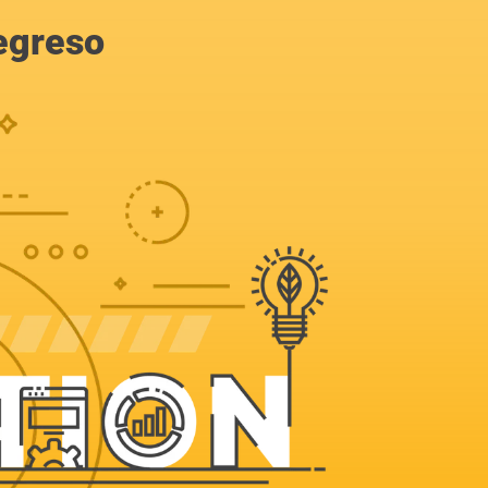
egreso