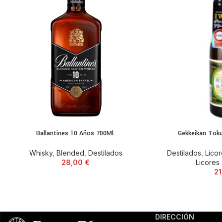
Ballantines 10 Años 700Ml.
Gekkeikan Tok
Whisky
,
Blended
,
Destilados
Destilados
,
Lico
28,00
€
Licores
2
DIRECCIÓN