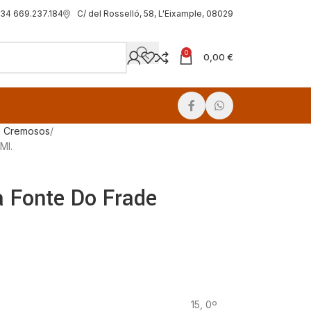
C/ del Rosselló, 58, L'Eixample, 08029
34 669.237.184
0
0,00
€
s Cremosos
Ml.
a Fonte Do Frade
15, 0º