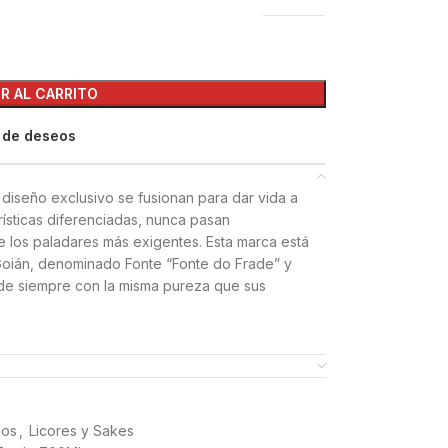
R AL CARRITO
a de deseos
 diseño exclusivo se fusionan para dar vida a
ísticas diferenciadas, nunca pasan
de los paladares más exigentes. Esta marca está
 Goián, denominado Fonte “Fonte do Frade” y
esde siempre con la misma pureza que sus
sos
,
Licores y Sakes