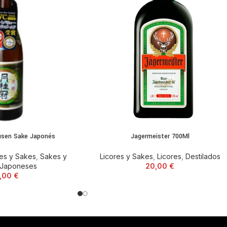
usen Sake Japonés
Jagermeister 700Ml
res y Sakes
,
Sakes y
Licores y Sakes
,
Licores
,
Destilados
 Japoneses
20,00
€
1,00
€