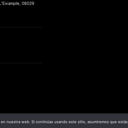
 L'Eixample, 08029
en nuestra web. Si continúas usando este sitio, asumiremos que estás