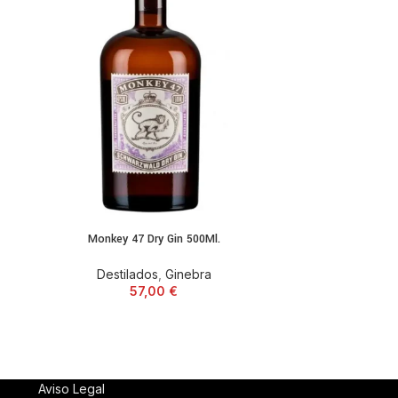
Monkey 47 Dry Gin 500Ml.
Nigori 
Destilados
,
Ginebra
Destilados
,
L
57,00
€
Lico
Aviso Legal