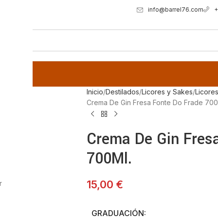
info@barrel76.com
+
Inicio
Destilados
Licores y Sakes
Licore
Crema De Gin Fresa Fonte Do Frade 700
Crema De Gin Fres
700Ml.
15,00
€
r
GRADUACIÓN: