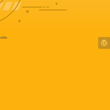
uida.