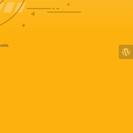
uida.