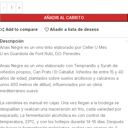
AÑADIR AL CARRITO
Add to compare
Añadir a lista de deseos
Descripción
Anais Negre es un vino tinto elaborado por Celler U Mes
U en Guardiola de Font Rubí, D.O. Penedès.
Anais Negre es un vino elaborado con Tempranillo y Syrah de
viñedos propios, Can Prats i El Caballut. Viñedos de entre 15 y 40
años de edad, plantados sobre suelos arcillosos y calcáreos a
unos 400 metros de altitud, influenciados por un clima
mediterráneo suave.
La vendimia es manual en cajas. Una vez llegan a la bodega se
despalillan y realizan una maceración en frío, cada variedad por
separado. La fermentación alcohólica es con control de
temperatura, 23°C, y con los hollejos durante 14-16 días. Después
de hacer la fermentación maloláctica, realiza una crianza de 4