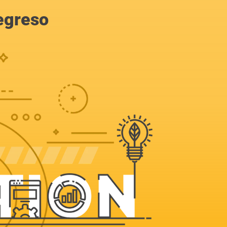
egreso