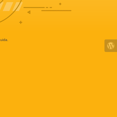
uida.