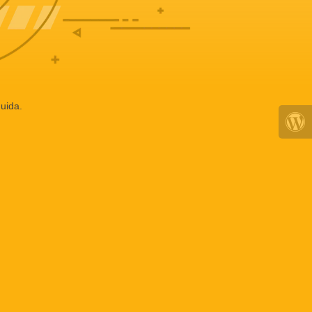
uida.