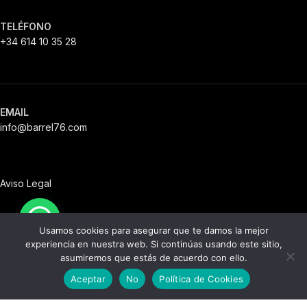
TELÉFONO
+34 614 10 35 28
EMAIL
info@barrel76.com
Aviso Legal
Usamos cookies para asegurar que te damos la mejor
experiencia en nuestra web. Si continúas usando este sitio,
Política de Envío
asumiremos que estás de acuerdo con ello.
0
Aceptar
No
Política de Cookies
Tienda
Lista de deseos
Filtros
Carro
Mi cuenta